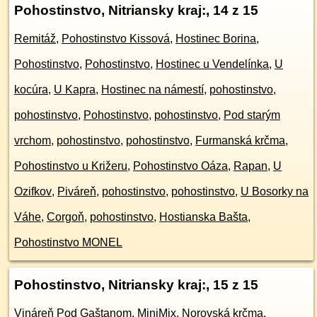
Pohostinstvo, Nitriansky kraj:
, 14 z 15
Remitáž
,
Pohostinstvo Kissová
,
Hostinec Borina
,
Pohostinstvo
,
Pohostinstvo
,
Hostinec u Vendelínka
,
U
kocúra
,
U Kapra
,
Hostinec na námestí
,
pohostinstvo
,
pohostinstvo
,
Pohostinstvo
,
pohostinstvo
,
Pod starým
vrchom
,
pohostinstvo
,
pohostinstvo
,
Furmanská krčma
,
Pohostinstvo u Križeru
,
Pohostinstvo Oáza
,
Rapan
,
U
Ozifkov
,
Piváreň
,
pohostinstvo
,
pohostinstvo
,
U Bosorky na
Váhe
,
Corgoň
,
pohostinstvo
,
Hostianska Bašta
,
Pohostinstvo MONEL
Pohostinstvo, Nitriansky kraj:
, 15 z 15
Vináreň Pod Gaštanom
,
MiniMix
,
Norovská krčma
,