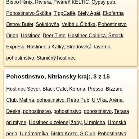
Bistro Fénix
,
Riviera
,
Piváreň KELTIC
,
Gypsy pub
,
Pohostinstvo Škôlka
,
TippCaffé
,
Biely Agát
,
Ekofarma
Ostrov Bufet
,
Sokolovňa
,
Velba u Čibrika
,
Pohostinstvo
Orion
,
Hostinec
,
Beer Time
,
Hostinec Colnica
,
Šmack
Express
,
Hostinec u Katky
,
Stredoveká Taverna
,
pohostinstvo
,
Staničný hostinec
Pohostinstvo, Nitriansky kraj:
, 3 z 15
Hostinec Sever
,
Black Cafe
,
Koruna
,
Presso
,
Bizzare
Club
,
Malina
,
pohostinstvo
,
Retro Pub
,
U Vlka
,
Aréna
,
Deska
,
pohostinstvo
,
pohostinstvo
,
pohostinstvo
,
Terasa
pri mlyne
,
Hostinec u zelenej žaby
,
U mnícha
,
Hronská
perla
,
U námorníka
,
Bistro Korzo
,
S Club
,
Pohostinstvo