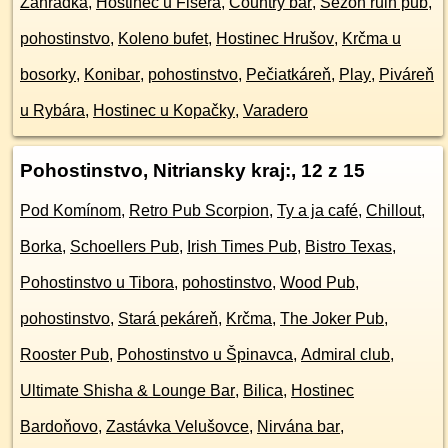
Záhradka
,
Hostinec u Fišera
,
Country bar
,
Sezon ruin pub
,
pohostinstvo
,
Koleno bufet
,
Hostinec Hrušov
,
Krčma u
bosorky
,
Konibar
,
pohostinstvo
,
Pečiatkáreň
,
Play
,
Piváreň
u Rybára
,
Hostinec u Kopačky
,
Varadero
Pohostinstvo, Nitriansky kraj:
, 12 z 15
Pod Komínom
,
Retro Pub Scorpion
,
Ty a ja café
,
Chillout
,
Borka
,
Schoellers Pub
,
Irish Times Pub
,
Bistro Texas
,
Pohostinstvo u Tibora
,
pohostinstvo
,
Wood Pub
,
pohostinstvo
,
Stará pekáreň
,
Krčma
,
The Joker Pub
,
Rooster Pub
,
Pohostinstvo u Špinavca
,
Admiral club
,
Ultimate Shisha & Lounge Bar
,
Bilica
,
Hostinec
Bardoňovo
,
Zastávka Velušovce
,
Nirvána bar
,