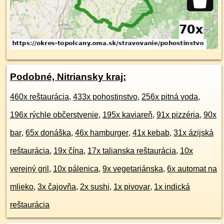
Podobné, Nitriansky kraj:
460x reštaurácia
,
433x pohostinstvo
,
256x pitná voda
,
196x rýchle občerstvenie
,
195x kaviareň
,
91x pizzéria
,
90x
bar
,
65x donáška
,
46x hamburger
,
41x kebab
,
31x ázijská
reštaurácia
,
19x čína
,
17x talianska reštaurácia
,
10x
verejný gril
,
10x pálenica
,
9x vegetariánska
,
6x automat na
mlieko
,
3x čajovňa
,
2x sushi
,
1x pivovar
,
1x indická
reštaurácia