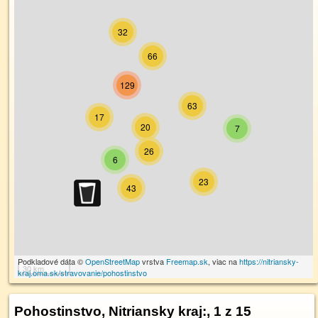
32
66
129
63
17
20
7
26
6
23
43
Podkladové dáta ©
OpenStreetMap
vrstva
Freemap.sk
, viac na
https://nitriansky-
30 km
kraj.oma.sk/stravovanie/pohostinstvo
Pohostinstvo, Nitriansky kraj:
, 1 z 15