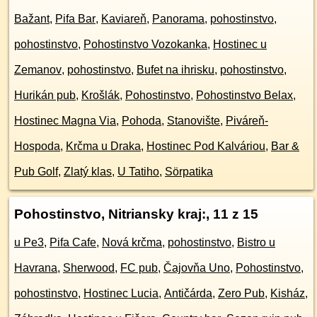
Bažant
,
Pifa Bar
,
Kaviareň
,
Panorama
,
pohostinstvo
,
pohostinstvo
,
Pohostinstvo Vozokanka
,
Hostinec u
Zemanov
,
pohostinstvo
,
Bufet na ihrisku
,
pohostinstvo
,
Hurikán pub
,
Krošlák
,
Pohostinstvo
,
Pohostinstvo Belax
,
Hostinec Magna Via
,
Pohoda
,
Stanovište
,
Piváreň-
Hospoda
,
Krčma u Draka
,
Hostinec Pod Kalváriou
,
Bar &
Pub Golf
,
Zlatý klas
,
U Tatiho
,
Sörpatika
Pohostinstvo, Nitriansky kraj:
, 11 z 15
u Pe3
,
Pifa Cafe
,
Nová krčma
,
pohostinstvo
,
Bistro u
Havrana
,
Sherwood
,
FC pub
,
Čajovňa Uno
,
Pohostinstvo
,
pohostinstvo
,
Hostinec Lucia
,
Antičárda
,
Zero Pub
,
Kisház
,