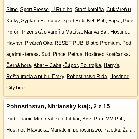
Sitno
,
Šport Presso
,
U Rudiho
,
Stará kotolňa
,
Cukráreň u
Katky
,
Sýpka u Patriotov
,
Šport Pub
,
Kelt Pub
,
Fajka
,
Bufet
Perón
,
Plzeňská piváreň u Matúša
,
Mariva Bar
,
Hostinec
Havran
,
Piváreň Oko
,
RESET PUB
,
Bistro Prémium
,
Pod
agátmi - terasa
,
Sud
,
Pince
,
Petrus
,
Hostinec Kosičanka
,
Černá hora
,
Abar – Cabaj-Čápor
,
Pol trojka
,
Harry's
,
Reštaurácia a pub u Emky
,
Pohostinstvo Rida
,
Hostinec
,
City beer
Pohostinstvo, Nitriansky kraj:
, 2 z 15
Pod Lipami
,
Montreal Pub
,
Fit bar
,
Beer Pub
,
MM Pub
,
Hostinec Hlavačka
,
Mariatchi
,
pohostinstvo
,
Paletka
,
Žalár
,