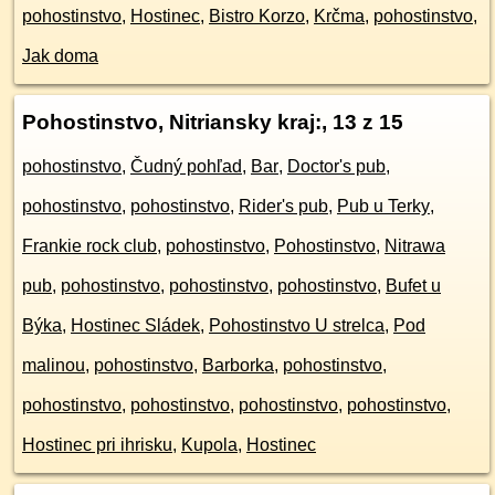
pohostinstvo
,
Hostinec
,
Bistro Korzo
,
Krčma
,
pohostinstvo
,
Jak doma
Pohostinstvo, Nitriansky kraj:
, 13 z 15
pohostinstvo
,
Čudný pohľad
,
Bar
,
Doctor's pub
,
pohostinstvo
,
pohostinstvo
,
Rider's pub
,
Pub u Terky
,
Frankie rock club
,
pohostinstvo
,
Pohostinstvo
,
Nitrawa
pub
,
pohostinstvo
,
pohostinstvo
,
pohostinstvo
,
Bufet u
Býka
,
Hostinec Sládek
,
Pohostinstvo U strelca
,
Pod
malinou
,
pohostinstvo
,
Barborka
,
pohostinstvo
,
pohostinstvo
,
pohostinstvo
,
pohostinstvo
,
pohostinstvo
,
Hostinec pri ihrisku
,
Kupola
,
Hostinec