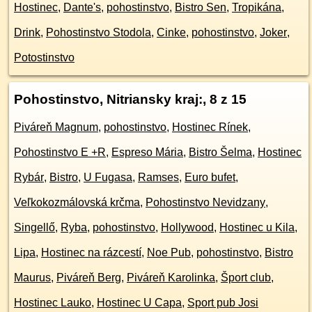
Hostinec
,
Dante's
,
pohostinstvo
,
Bistro Sen
,
Tropikána
,
Drink
,
Pohostinstvo Stodola
,
Cinke
,
pohostinstvo
,
Joker
,
Potostinstvo
Pohostinstvo, Nitriansky kraj:
, 8 z 15
Piváreň Magnum
,
pohostinstvo
,
Hostinec Rínek
,
Pohostinstvo E +R
,
Espreso Mária
,
Bistro Šelma
,
Hostinec
Rybár
,
Bistro
,
U Fugasa
,
Ramses
,
Euro bufet
,
Veľkokozmálovská krčma
,
Pohostinstvo Nevidzany
,
Singellő
,
Ryba
,
pohostinstvo
,
Hollywood
,
Hostinec u Kila
,
Lipa
,
Hostinec na rázcestí
,
Noe Pub
,
pohostinstvo
,
Bistro
Maurus
,
Piváreň Berg
,
Piváreň Karolinka
,
Šport club
,
Hostinec Lauko
,
Hostinec U Capa
,
Sport pub Josi