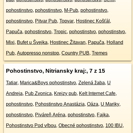
pohostinstvo
,
pohostinstvo
,
M-Pub
,
pohostinstvo
,
pohostinstvo
,
Pitvar Pub
,
Topvar
,
Hostinec Košťál
,
Papuča
,
pohostinstvo
,
Tropic
,
pohostinstvo
,
pohostinstvo
,
Mixi
,
Bufet u Švejka
,
Hostinec Žitavan
,
Papuča
,
Holland
Pub
,
Autopresso nonstop
,
Country PUB
,
Tremes
Pohostinstvo, Nitriansky kraj:
, 7 z 15
Tatiar
,
Marica&Boys pohostinstvo
,
Zelená žaba
,
U
Andreja
,
Pub Zvonica
,
Krejzy pub
,
Kelt Internet Cafe
,
pohostinstvo
,
Pohostinstvo Anastázia
,
Oáza
,
U Mariky
,
pohostinstvo
,
Piváreň Aréna
,
pohostinstvo
,
Fajka
,
Pohostinstvo Pod vŕbou
,
Obecné pohostinstvo
,
100 IBU
,