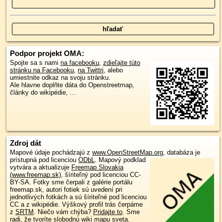
Podpor projekt OMA:
Spojte sa s nami
na facebooku
,
zdieľajte túto
stránku na Facebooku
,
na Twittri
, alebo
umiestnite odkaz na svoju stránku.
Ale hlavne doplňte dáta do Openstreetmap,
články do wikipédie, ...
Zdroj dát
Mapové údaje pochádzajú z
www.OpenStreetMap.org
, databáza je
prístupná pod licenciou
ODbL
.
Mapový podklad
vytvára a aktualizuje
Freemap Slovakia
(www.freemap.sk)
, šíriteľný pod licenciou CC-
BY-SA. Fotky sme čerpali z galérie portálu
freemap.sk, autori fotiek sú uvedení pri
jednotlivých fotkách a sú šíriteľné pod licenciou
CC a z wikipédie. Výškový profil trás čerpáme
z
SRTM
. Niečo vám chýba?
Pridajte to
. Sme
radi, že tvoríte slobodnú wiki mapu sveta.