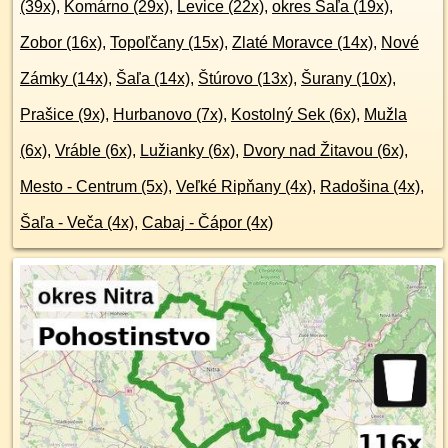
(39x)
,
Komárno (29x)
,
Levice (22x)
,
okres Šaľa (19x)
,
Zobor (16x)
,
Topoľčany (15x)
,
Zlaté Moravce (14x)
,
Nové
Zámky (14x)
,
Šaľa (14x)
,
Štúrovo (13x)
,
Šurany (10x)
,
Prašice (9x)
,
Hurbanovo (7x)
,
Kostolný Sek (6x)
,
Mužla
(6x)
,
Vráble (6x)
,
Lužianky (6x)
,
Dvory nad Žitavou (6x)
,
Mesto - Centrum (5x)
,
Veľké Ripňany (4x)
,
Radošina (4x)
,
Šaľa - Veča (4x)
,
Cabaj - Čápor (4x)