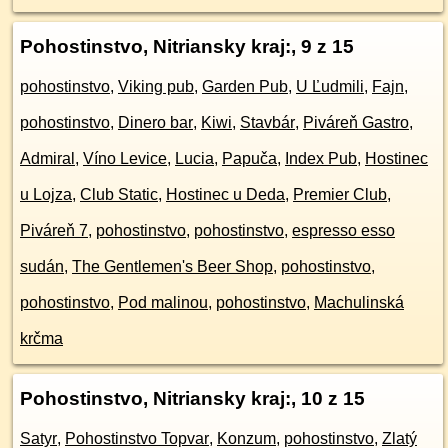
Pohostinstvo, Nitriansky kraj:
, 9 z 15
pohostinstvo
,
Viking pub
,
Garden Pub
,
U Ľudmili
,
Fajn
,
pohostinstvo
,
Dinero bar
,
Kiwi
,
Stavbár
,
Piváreň Gastro
,
Admiral
,
Víno Levice
,
Lucia
,
Papuča
,
Index Pub
,
Hostinec
u Lojza
,
Club Static
,
Hostinec u Deda
,
Premier Club
,
Piváreň 7
,
pohostinstvo
,
pohostinstvo
,
espresso esso
sudán
,
The Gentlemen's Beer Shop
,
pohostinstvo
,
pohostinstvo
,
Pod malinou
,
pohostinstvo
,
Machulinská
krčma
Pohostinstvo, Nitriansky kraj:
, 10 z 15
Satyr
,
Pohostinstvo Topvar
,
Konzum
,
pohostinstvo
,
Zlatý