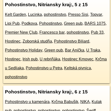
Pohostinstvo, Nitriansky kraj:
, 5 z 15
Kelt Garden
,
Lucinka
,
pohostinstvo
,
Presso Sisi
,
Topvar
,
Lipi Pub
,
Podkova
,
Pohostinstvo
,
Green pub
,
BARS 1075
,
Premier New Çlub
,
Francesco bar
,
pohostinstvo
,
Pub 33
,
Hostinec
,
Zoborská studňa
,
Pohostinstvo Biliard
,
Pohostinstvo Holiday
,
Green pub
,
Bar Anička
,
U Traka
,
Hostinec
,
Irish pub
,
U rebriňáka
,
Hostinec Krnovec
,
Krčma
u Sedliaka
,
Pohostinstvo u Petra
,
Keltská pivnica
,
pohostinstvo
Pohostinstvo, Nitriansky kraj:
, 6 z 15
Pohostinstvo u kamenára
,
Krčma Babušik
,
NIKA
,
Kulak
pub
,
pohostinstvo
,
pohostinstvo
,
pohostinstvo
,
Šeriff
,