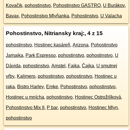
Kovačik
,
pohostinstvo
,
Pohostinstvo GASTRO
,
U Burákov
,
Bavax
,
Pohostinstvo Mlyňanka
,
Pohostinstvo
,
U Valacha
Pohostinstvo, Nitriansky kraj:
, 4 z 15
pohostinstvo
,
Hostinec kasáreň
,
Arizona
,
Pohostinstvo
Jamajka
,
Park Espresso
,
pohostinstvo
,
pohostinstvo
,
U
Dávida
,
pohostinstvo
,
Amstel
,
Fajka
,
Čajka
,
U smutnej
vŕby
,
Kalimero
,
pohostinstvo
,
pohostinstvo
,
Hostinec u
raka
,
Bistro Harley
,
Emke
,
Pohostinstvo
,
pohostinstvo
,
Hostinec u mnícha
,
pohostinstvo
,
Hostinec Ostrožilíková
,
Pohostinstvo Mix II
,
P bar
,
pohostinstvo
,
Hostinec Mlyn
,
pohostinstvo