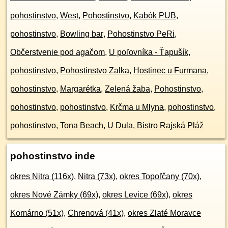
pohostinstvo
,
West
,
Pohostinstvo
,
Kabók PUB
,
pohostinstvo
,
Bowling bar
,
Pohostinstvo PeRi
,
Občerstvenie pod agačom
,
U poľovníka - Ťapušík
,
pohostinstvo
,
Pohostinstvo Zalka
,
Hostinec u Furmana
,
pohostinstvo
,
Margarétka
,
Zelená žaba
,
Pohostinstvo
,
pohostinstvo
,
pohostinstvo
,
Krčma u Mlyna
,
pohostinstvo
,
pohostinstvo
,
Tona Beach
,
U Dula
,
Bistro Rajská Pláž
pohostinstvo inde
okres Nitra (116x)
,
Nitra (73x)
,
okres Topoľčany (70x)
,
okres Nové Zámky (69x)
,
okres Levice (69x)
,
okres
Komárno (51x)
,
Chrenová (41x)
,
okres Zlaté Moravce