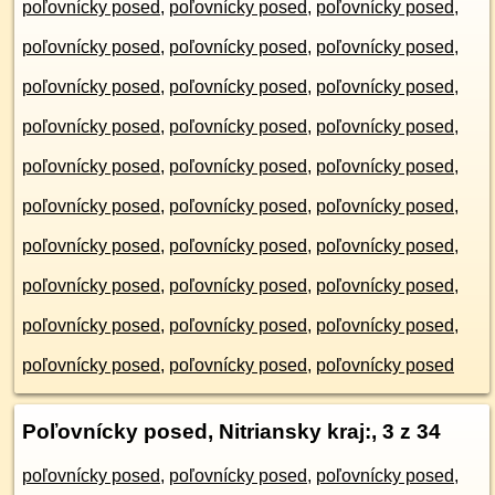
poľovnícky posed
,
poľovnícky posed
,
poľovnícky posed
,
poľovnícky posed
,
poľovnícky posed
,
poľovnícky posed
,
poľovnícky posed
,
poľovnícky posed
,
poľovnícky posed
,
poľovnícky posed
,
poľovnícky posed
,
poľovnícky posed
,
poľovnícky posed
,
poľovnícky posed
,
poľovnícky posed
,
poľovnícky posed
,
poľovnícky posed
,
poľovnícky posed
,
poľovnícky posed
,
poľovnícky posed
,
poľovnícky posed
,
poľovnícky posed
,
poľovnícky posed
,
poľovnícky posed
,
poľovnícky posed
,
poľovnícky posed
,
poľovnícky posed
,
poľovnícky posed
,
poľovnícky posed
,
poľovnícky posed
Poľovnícky posed, Nitriansky kraj:
, 3 z 34
poľovnícky posed
,
poľovnícky posed
,
poľovnícky posed
,