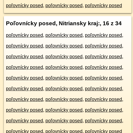
poľovnícky posed
,
poľovnícky posed
,
poľovnícky posed
Poľovnícky posed, Nitriansky kraj:
, 16 z 34
poľovnícky posed
,
poľovnícky posed
,
poľovnícky posed
,
poľovnícky posed
,
poľovnícky posed
,
poľovnícky posed
,
poľovnícky posed
,
poľovnícky posed
,
poľovnícky posed
,
poľovnícky posed
,
poľovnícky posed
,
poľovnícky posed
,
poľovnícky posed
,
poľovnícky posed
,
poľovnícky posed
,
poľovnícky posed
,
poľovnícky posed
,
poľovnícky posed
,
poľovnícky posed
,
poľovnícky posed
,
poľovnícky posed
,
poľovnícky posed
,
poľovnícky posed
,
poľovnícky posed
,
poľovnícky posed
,
poľovnícky posed
,
poľovnícky posed
,
poľovnícky posed
,
poľovnícky posed
,
poľovnícky posed