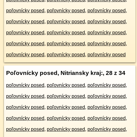
poľovnícky posed
,
poľovnícky posed
,
poľovnícky posed
,
poľovnícky posed
,
poľovnícky posed
,
poľovnícky posed
,
poľovnícky posed
,
poľovnícky posed
,
poľovnícky posed
,
poľovnícky posed
,
poľovnícky posed
,
poľovnícky posed
,
poľovnícky posed
,
poľovnícky posed
,
poľovnícky posed
Poľovnícky posed, Nitriansky kraj:
, 28 z 34
poľovnícky posed
,
poľovnícky posed
,
poľovnícky posed
,
poľovnícky posed
,
poľovnícky posed
,
poľovnícky posed
,
poľovnícky posed
,
poľovnícky posed
,
poľovnícky posed
,
poľovnícky posed
,
poľovnícky posed
,
poľovnícky posed
,
poľovnícky posed
,
poľovnícky posed
,
poľovnícky posed
,