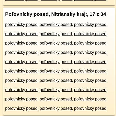
Poľovnícky posed, Nitriansky kraj:
, 17 z 34
poľovnícky posed
,
poľovnícky posed
,
poľovnícky posed
,
poľovnícky posed
,
poľovnícky posed
,
poľovnícky posed
,
poľovnícky posed
,
poľovnícky posed
,
poľovnícky posed
,
poľovnícky posed
,
poľovnícky posed
,
poľovnícky posed
,
poľovnícky posed
,
poľovnícky posed
,
poľovnícky posed
,
poľovnícky posed
,
poľovnícky posed
,
poľovnícky posed
,
poľovnícky posed
,
poľovnícky posed
,
poľovnícky posed
,
poľovnícky posed
,
poľovnícky posed
,
poľovnícky posed
,
poľovnícky posed
,
poľovnícky posed
,
poľovnícky posed
,
poľovnícky posed
,
poľovnícky posed
,
poľovnícky posed