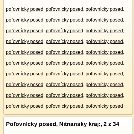
poľovnícky posed
,
poľovnícky posed
,
poľovnícky posed
,
poľovnícky posed
,
poľovnícky posed
,
poľovnícky posed
,
poľovnícky posed
,
poľovnícky posed
,
poľovnícky posed
,
poľovnícky posed
,
poľovnícky posed
,
poľovnícky posed
,
poľovnícky posed
,
poľovnícky posed
,
poľovnícky posed
,
poľovnícky posed
,
poľovnícky posed
,
poľovnícky posed
,
poľovnícky posed
,
poľovnícky posed
,
poľovnícky posed
,
poľovnícky posed
,
poľovnícky posed
,
poľovnícky posed
,
poľovnícky posed
,
poľovnícky posed
,
poľovnícky posed
,
poľovnícky posed
,
poľovnícky posed
,
poľovnícky posed
Poľovnícky posed, Nitriansky kraj:
, 2 z 34