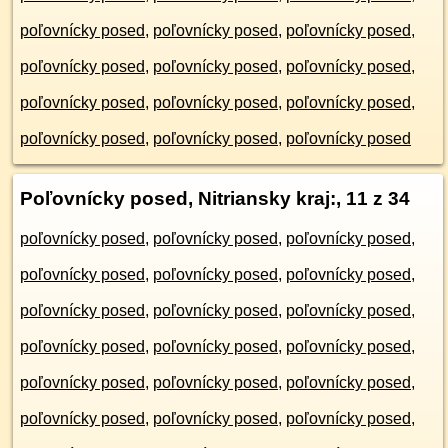
poľovnícky posed
,
poľovnícky posed
,
poľovnícky posed
,
poľovnícky posed
,
poľovnícky posed
,
poľovnícky posed
,
poľovnícky posed
,
poľovnícky posed
,
poľovnícky posed
,
poľovnícky posed
,
poľovnícky posed
,
poľovnícky posed
Poľovnícky posed, Nitriansky kraj:
, 11 z 34
poľovnícky posed
,
poľovnícky posed
,
poľovnícky posed
,
poľovnícky posed
,
poľovnícky posed
,
poľovnícky posed
,
poľovnícky posed
,
poľovnícky posed
,
poľovnícky posed
,
poľovnícky posed
,
poľovnícky posed
,
poľovnícky posed
,
poľovnícky posed
,
poľovnícky posed
,
poľovnícky posed
,
poľovnícky posed
,
poľovnícky posed
,
poľovnícky posed
,