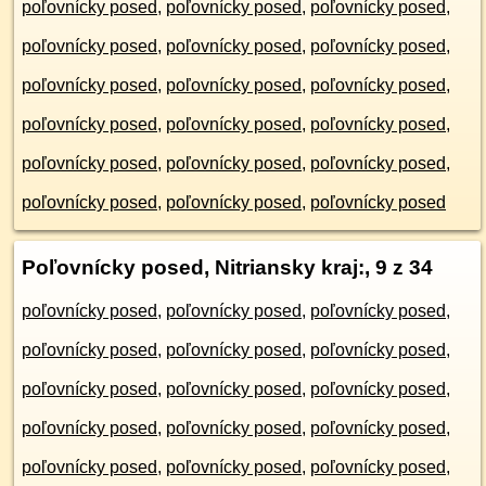
poľovnícky posed
,
poľovnícky posed
,
poľovnícky posed
,
poľovnícky posed
,
poľovnícky posed
,
poľovnícky posed
,
poľovnícky posed
,
poľovnícky posed
,
poľovnícky posed
,
poľovnícky posed
,
poľovnícky posed
,
poľovnícky posed
,
poľovnícky posed
,
poľovnícky posed
,
poľovnícky posed
,
poľovnícky posed
,
poľovnícky posed
,
poľovnícky posed
Poľovnícky posed, Nitriansky kraj:
, 9 z 34
poľovnícky posed
,
poľovnícky posed
,
poľovnícky posed
,
poľovnícky posed
,
poľovnícky posed
,
poľovnícky posed
,
poľovnícky posed
,
poľovnícky posed
,
poľovnícky posed
,
poľovnícky posed
,
poľovnícky posed
,
poľovnícky posed
,
poľovnícky posed
,
poľovnícky posed
,
poľovnícky posed
,