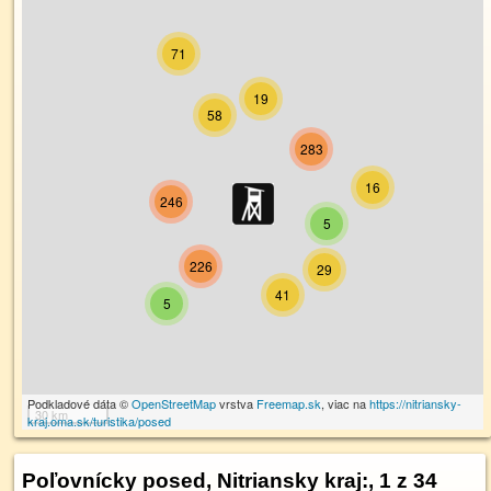
71
19
58
283
16
246
5
226
29
41
5
Podkladové dáta ©
OpenStreetMap
vrstva
Freemap.sk
, viac na
https://nitriansky-
30 km
kraj.oma.sk/turistika/posed
Poľovnícky posed, Nitriansky kraj:
, 1 z 34