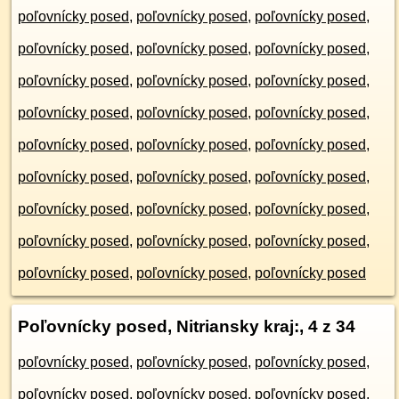
poľovnícky posed
,
poľovnícky posed
,
poľovnícky posed
,
poľovnícky posed
,
poľovnícky posed
,
poľovnícky posed
,
poľovnícky posed
,
poľovnícky posed
,
poľovnícky posed
,
poľovnícky posed
,
poľovnícky posed
,
poľovnícky posed
,
poľovnícky posed
,
poľovnícky posed
,
poľovnícky posed
,
poľovnícky posed
,
poľovnícky posed
,
poľovnícky posed
,
poľovnícky posed
,
poľovnícky posed
,
poľovnícky posed
,
poľovnícky posed
,
poľovnícky posed
,
poľovnícky posed
,
poľovnícky posed
,
poľovnícky posed
,
poľovnícky posed
Poľovnícky posed, Nitriansky kraj:
, 4 z 34
poľovnícky posed
,
poľovnícky posed
,
poľovnícky posed
,
poľovnícky posed
,
poľovnícky posed
,
poľovnícky posed
,