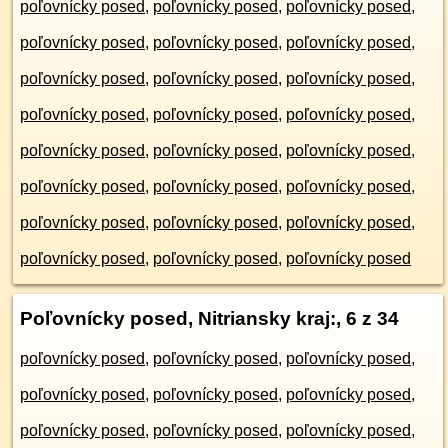
poľovnícky posed
,
poľovnícky posed
,
poľovnícky posed
,
poľovnícky posed
,
poľovnícky posed
,
poľovnícky posed
,
poľovnícky posed
,
poľovnícky posed
,
poľovnícky posed
,
poľovnícky posed
,
poľovnícky posed
,
poľovnícky posed
,
poľovnícky posed
,
poľovnícky posed
,
poľovnícky posed
,
poľovnícky posed
,
poľovnícky posed
,
poľovnícky posed
,
poľovnícky posed
,
poľovnícky posed
,
poľovnícky posed
,
poľovnícky posed
,
poľovnícky posed
,
poľovnícky posed
Poľovnícky posed, Nitriansky kraj:
, 6 z 34
poľovnícky posed
,
poľovnícky posed
,
poľovnícky posed
,
poľovnícky posed
,
poľovnícky posed
,
poľovnícky posed
,
poľovnícky posed
,
poľovnícky posed
,
poľovnícky posed
,