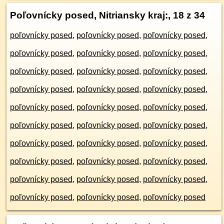
Poľovnícky posed, Nitriansky kraj:
, 18 z 34
poľovnícky posed
,
poľovnícky posed
,
poľovnícky posed
,
poľovnícky posed
,
poľovnícky posed
,
poľovnícky posed
,
poľovnícky posed
,
poľovnícky posed
,
poľovnícky posed
,
poľovnícky posed
,
poľovnícky posed
,
poľovnícky posed
,
poľovnícky posed
,
poľovnícky posed
,
poľovnícky posed
,
poľovnícky posed
,
poľovnícky posed
,
poľovnícky posed
,
poľovnícky posed
,
poľovnícky posed
,
poľovnícky posed
,
poľovnícky posed
,
poľovnícky posed
,
poľovnícky posed
,
poľovnícky posed
,
poľovnícky posed
,
poľovnícky posed
,
poľovnícky posed
,
poľovnícky posed
,
poľovnícky posed