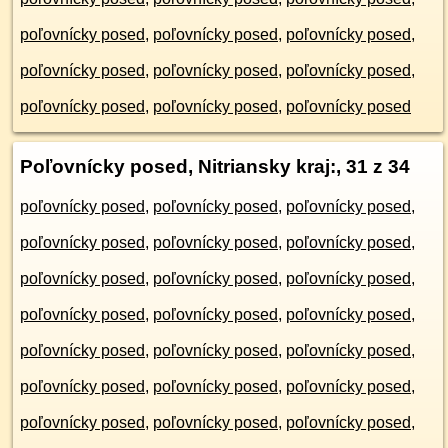
poľovnícky posed
,
poľovnícky posed
,
poľovnícky posed
,
poľovnícky posed
,
poľovnícky posed
,
poľovnícky posed
,
poľovnícky posed
,
poľovnícky posed
,
poľovnícky posed
Poľovnícky posed, Nitriansky kraj:
, 31 z 34
poľovnícky posed
,
poľovnícky posed
,
poľovnícky posed
,
poľovnícky posed
,
poľovnícky posed
,
poľovnícky posed
,
poľovnícky posed
,
poľovnícky posed
,
poľovnícky posed
,
poľovnícky posed
,
poľovnícky posed
,
poľovnícky posed
,
poľovnícky posed
,
poľovnícky posed
,
poľovnícky posed
,
poľovnícky posed
,
poľovnícky posed
,
poľovnícky posed
,
poľovnícky posed
,
poľovnícky posed
,
poľovnícky posed
,