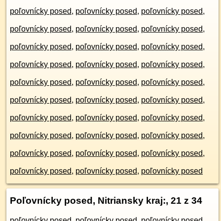
poľovnícky posed
,
poľovnícky posed
,
poľovnícky posed
,
poľovnícky posed
,
poľovnícky posed
,
poľovnícky posed
,
poľovnícky posed
,
poľovnícky posed
,
poľovnícky posed
,
poľovnícky posed
,
poľovnícky posed
,
poľovnícky posed
,
poľovnícky posed
,
poľovnícky posed
,
poľovnícky posed
,
poľovnícky posed
,
poľovnícky posed
,
poľovnícky posed
,
poľovnícky posed
,
poľovnícky posed
,
poľovnícky posed
,
poľovnícky posed
,
poľovnícky posed
,
poľovnícky posed
,
poľovnícky posed
,
poľovnícky posed
,
poľovnícky posed
,
poľovnícky posed
,
poľovnícky posed
,
poľovnícky posed
Poľovnícky posed, Nitriansky kraj:
, 21 z 34
poľovnícky posed
,
poľovnícky posed
,
poľovnícky posed
,