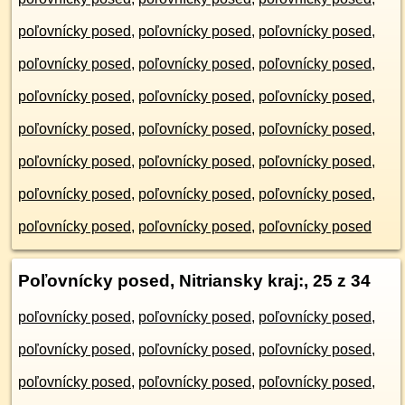
poľovnícky posed
,
poľovnícky posed
,
poľovnícky posed
,
poľovnícky posed
,
poľovnícky posed
,
poľovnícky posed
,
poľovnícky posed
,
poľovnícky posed
,
poľovnícky posed
,
poľovnícky posed
,
poľovnícky posed
,
poľovnícky posed
,
poľovnícky posed
,
poľovnícky posed
,
poľovnícky posed
,
poľovnícky posed
,
poľovnícky posed
,
poľovnícky posed
,
poľovnícky posed
,
poľovnícky posed
,
poľovnícky posed
Poľovnícky posed, Nitriansky kraj:
, 25 z 34
poľovnícky posed
,
poľovnícky posed
,
poľovnícky posed
,
poľovnícky posed
,
poľovnícky posed
,
poľovnícky posed
,
poľovnícky posed
,
poľovnícky posed
,
poľovnícky posed
,