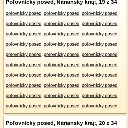
Poľovnícky posed, Nitriansky kraj:
, 19 z 34
poľovnícky posed
,
poľovnícky posed
,
poľovnícky posed
,
poľovnícky posed
,
poľovnícky posed
,
poľovnícky posed
,
poľovnícky posed
,
poľovnícky posed
,
poľovnícky posed
,
poľovnícky posed
,
poľovnícky posed
,
poľovnícky posed
,
poľovnícky posed
,
poľovnícky posed
,
poľovnícky posed
,
poľovnícky posed
,
poľovnícky posed
,
poľovnícky posed
,
poľovnícky posed
,
poľovnícky posed
,
poľovnícky posed
,
poľovnícky posed
,
poľovnícky posed
,
poľovnícky posed
,
poľovnícky posed
,
poľovnícky posed
,
poľovnícky posed
,
poľovnícky posed
,
poľovnícky posed
,
poľovnícky posed
Poľovnícky posed, Nitriansky kraj:
, 20 z 34