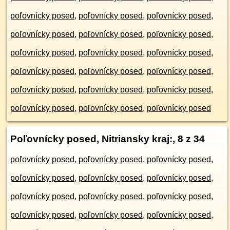
poľovnícky posed
,
poľovnícky posed
,
poľovnícky posed
,
poľovnícky posed
,
poľovnícky posed
,
poľovnícky posed
,
poľovnícky posed
,
poľovnícky posed
,
poľovnícky posed
,
poľovnícky posed
,
poľovnícky posed
,
poľovnícky posed
,
poľovnícky posed
,
poľovnícky posed
,
poľovnícky posed
,
poľovnícky posed
,
poľovnícky posed
,
poľovnícky posed
Poľovnícky posed, Nitriansky kraj:
, 8 z 34
poľovnícky posed
,
poľovnícky posed
,
poľovnícky posed
,
poľovnícky posed
,
poľovnícky posed
,
poľovnícky posed
,
poľovnícky posed
,
poľovnícky posed
,
poľovnícky posed
,
poľovnícky posed
,
poľovnícky posed
,
poľovnícky posed
,