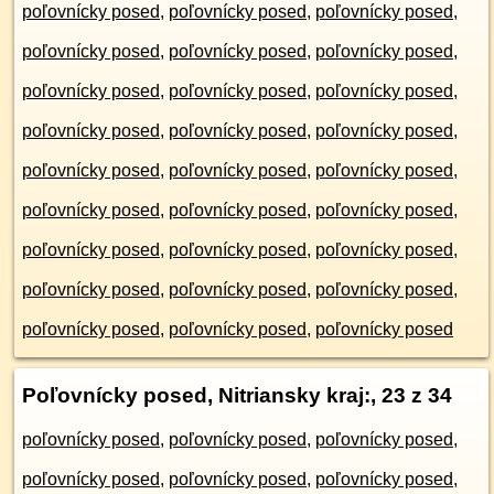
poľovnícky posed
,
poľovnícky posed
,
poľovnícky posed
,
poľovnícky posed
,
poľovnícky posed
,
poľovnícky posed
,
poľovnícky posed
,
poľovnícky posed
,
poľovnícky posed
,
poľovnícky posed
,
poľovnícky posed
,
poľovnícky posed
,
poľovnícky posed
,
poľovnícky posed
,
poľovnícky posed
,
poľovnícky posed
,
poľovnícky posed
,
poľovnícky posed
,
poľovnícky posed
,
poľovnícky posed
,
poľovnícky posed
,
poľovnícky posed
,
poľovnícky posed
,
poľovnícky posed
,
poľovnícky posed
,
poľovnícky posed
,
poľovnícky posed
Poľovnícky posed, Nitriansky kraj:
, 23 z 34
poľovnícky posed
,
poľovnícky posed
,
poľovnícky posed
,
poľovnícky posed
,
poľovnícky posed
,
poľovnícky posed
,