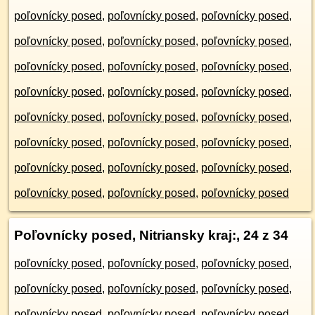
poľovnícky posed
,
poľovnícky posed
,
poľovnícky posed
,
poľovnícky posed
,
poľovnícky posed
,
poľovnícky posed
,
poľovnícky posed
,
poľovnícky posed
,
poľovnícky posed
,
poľovnícky posed
,
poľovnícky posed
,
poľovnícky posed
,
poľovnícky posed
,
poľovnícky posed
,
poľovnícky posed
,
poľovnícky posed
,
poľovnícky posed
,
poľovnícky posed
,
poľovnícky posed
,
poľovnícky posed
,
poľovnícky posed
,
poľovnícky posed
,
poľovnícky posed
,
poľovnícky posed
Poľovnícky posed, Nitriansky kraj:
, 24 z 34
poľovnícky posed
,
poľovnícky posed
,
poľovnícky posed
,
poľovnícky posed
,
poľovnícky posed
,
poľovnícky posed
,
poľovnícky posed
,
poľovnícky posed
,
poľovnícky posed
,