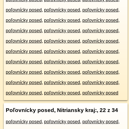
poľovnícky posed
,
poľovnícky posed
,
poľovnícky posed
,
poľovnícky posed
,
poľovnícky posed
,
poľovnícky posed
,
poľovnícky posed
,
poľovnícky posed
,
poľovnícky posed
,
poľovnícky posed
,
poľovnícky posed
,
poľovnícky posed
,
poľovnícky posed
,
poľovnícky posed
,
poľovnícky posed
,
poľovnícky posed
,
poľovnícky posed
,
poľovnícky posed
,
poľovnícky posed
,
poľovnícky posed
,
poľovnícky posed
,
poľovnícky posed
,
poľovnícky posed
,
poľovnícky posed
,
poľovnícky posed
,
poľovnícky posed
,
poľovnícky posed
Poľovnícky posed, Nitriansky kraj:
, 22 z 34
poľovnícky posed
,
poľovnícky posed
,
poľovnícky posed
,