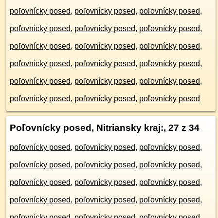
poľovnícky posed
,
poľovnícky posed
,
poľovnícky posed
,
poľovnícky posed
,
poľovnícky posed
,
poľovnícky posed
,
poľovnícky posed
,
poľovnícky posed
,
poľovnícky posed
,
poľovnícky posed
,
poľovnícky posed
,
poľovnícky posed
,
poľovnícky posed
,
poľovnícky posed
,
poľovnícky posed
,
poľovnícky posed
,
poľovnícky posed
,
poľovnícky posed
Poľovnícky posed, Nitriansky kraj:
, 27 z 34
poľovnícky posed
,
poľovnícky posed
,
poľovnícky posed
,
poľovnícky posed
,
poľovnícky posed
,
poľovnícky posed
,
poľovnícky posed
,
poľovnícky posed
,
poľovnícky posed
,
poľovnícky posed
,
poľovnícky posed
,
poľovnícky posed
,
poľovnícky posed
,
poľovnícky posed
,
poľovnícky posed
,