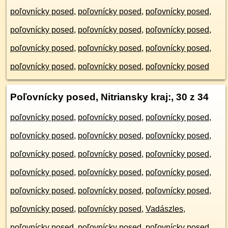
poľovnícky posed
,
poľovnícky posed
,
poľovnícky posed
,
poľovnícky posed
,
poľovnícky posed
,
poľovnícky posed
,
poľovnícky posed
,
poľovnícky posed
,
poľovnícky posed
,
poľovnícky posed
,
poľovnícky posed
,
poľovnícky posed
Poľovnícky posed, Nitriansky kraj:
, 30 z 34
poľovnícky posed
,
poľovnícky posed
,
poľovnícky posed
,
poľovnícky posed
,
poľovnícky posed
,
poľovnícky posed
,
poľovnícky posed
,
poľovnícky posed
,
poľovnícky posed
,
poľovnícky posed
,
poľovnícky posed
,
poľovnícky posed
,
poľovnícky posed
,
poľovnícky posed
,
poľovnícky posed
,
poľovnícky posed
,
poľovnícky posed
,
Vadászles
,
poľovnícky posed
,
poľovnícky posed
,
poľovnícky posed
,