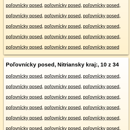
poľovnícky posed
,
poľovnícky posed
,
poľovnícky posed
,
poľovnícky posed
,
poľovnícky posed
,
poľovnícky posed
,
poľovnícky posed
,
poľovnícky posed
,
poľovnícky posed
,
poľovnícky posed
,
poľovnícky posed
,
poľovnícky posed
,
poľovnícky posed
,
poľovnícky posed
,
poľovnícky posed
Poľovnícky posed, Nitriansky kraj:
, 10 z 34
poľovnícky posed
,
poľovnícky posed
,
poľovnícky posed
,
poľovnícky posed
,
poľovnícky posed
,
poľovnícky posed
,
poľovnícky posed
,
poľovnícky posed
,
poľovnícky posed
,
poľovnícky posed
,
poľovnícky posed
,
poľovnícky posed
,
poľovnícky posed
,
poľovnícky posed
,
poľovnícky posed
,
poľovnícky posed
,
poľovnícky posed
,
poľovnícky posed
,