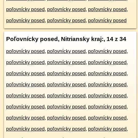
poľovnícky posed
,
poľovnícky posed
,
poľovnícky posed
,
poľovnícky posed
,
poľovnícky posed
,
poľovnícky posed
Poľovnícky posed, Nitriansky kraj:
, 14 z 34
poľovnícky posed
,
poľovnícky posed
,
poľovnícky posed
,
poľovnícky posed
,
poľovnícky posed
,
poľovnícky posed
,
poľovnícky posed
,
poľovnícky posed
,
poľovnícky posed
,
poľovnícky posed
,
poľovnícky posed
,
poľovnícky posed
,
poľovnícky posed
,
poľovnícky posed
,
poľovnícky posed
,
poľovnícky posed
,
poľovnícky posed
,
poľovnícky posed
,
poľovnícky posed
,
poľovnícky posed
,
poľovnícky posed
,
poľovnícky posed
,
poľovnícky posed
,
poľovnícky posed
,