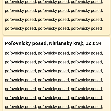
poľovnícky posed
,
poľovnícky posed
,
poľovnícky posed
,
poľovnícky posed
,
poľovnícky posed
,
poľovnícky posed
,
poľovnícky posed
,
poľovnícky posed
,
poľovnícky posed
,
poľovnícky posed
,
poľovnícky posed
,
poľovnícky posed
Poľovnícky posed, Nitriansky kraj:
, 12 z 34
poľovnícky posed
,
poľovnícky posed
,
poľovnícky posed
,
poľovnícky posed
,
poľovnícky posed
,
poľovnícky posed
,
poľovnícky posed
,
poľovnícky posed
,
poľovnícky posed
,
poľovnícky posed
,
poľovnícky posed
,
poľovnícky posed
,
poľovnícky posed
,
poľovnícky posed
,
poľovnícky posed
,
poľovnícky posed
,
poľovnícky posed
,
poľovnícky posed
,
poľovnícky posed
,
poľovnícky posed
,
poľovnícky posed
,