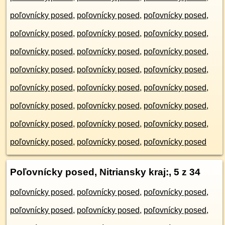
poľovnícky posed
,
poľovnícky posed
,
poľovnícky posed
,
poľovnícky posed
,
poľovnícky posed
,
poľovnícky posed
,
poľovnícky posed
,
poľovnícky posed
,
poľovnícky posed
,
poľovnícky posed
,
poľovnícky posed
,
poľovnícky posed
,
poľovnícky posed
,
poľovnícky posed
,
poľovnícky posed
,
poľovnícky posed
,
poľovnícky posed
,
poľovnícky posed
,
poľovnícky posed
,
poľovnícky posed
,
poľovnícky posed
,
poľovnícky posed
,
poľovnícky posed
,
poľovnícky posed
Poľovnícky posed, Nitriansky kraj:
, 5 z 34
poľovnícky posed
,
poľovnícky posed
,
poľovnícky posed
,
poľovnícky posed
,
poľovnícky posed
,
poľovnícky posed
,