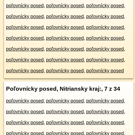
poľovnícky posed
,
poľovnícky posed
,
poľovnícky posed
,
poľovnícky posed
,
poľovnícky posed
,
poľovnícky posed
,
poľovnícky posed
,
poľovnícky posed
,
poľovnícky posed
,
poľovnícky posed
,
poľovnícky posed
,
poľovnícky posed
,
poľovnícky posed
,
poľovnícky posed
,
poľovnícky posed
,
poľovnícky posed
,
poľovnícky posed
,
poľovnícky posed
,
poľovnícky posed
,
poľovnícky posed
,
poľovnícky posed
Poľovnícky posed, Nitriansky kraj:
, 7 z 34
poľovnícky posed
,
poľovnícky posed
,
poľovnícky posed
,
poľovnícky posed
,
poľovnícky posed
,
poľovnícky posed
,
poľovnícky posed
,
poľovnícky posed
,
poľovnícky posed
,
poľovnícky posed
,
poľovnícky posed
,
poľovnícky posed
,