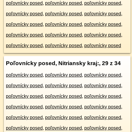
poľovnícky posed
,
poľovnícky posed
,
poľovnícky posed
,
poľovnícky posed
,
poľovnícky posed
,
poľovnícky posed
,
poľovnícky posed
,
poľovnícky posed
,
poľovnícky posed
,
poľovnícky posed
,
poľovnícky posed
,
poľovnícky posed
,
poľovnícky posed
,
poľovnícky posed
,
poľovnícky posed
Poľovnícky posed, Nitriansky kraj:
, 29 z 34
poľovnícky posed
,
poľovnícky posed
,
poľovnícky posed
,
poľovnícky posed
,
poľovnícky posed
,
poľovnícky posed
,
poľovnícky posed
,
poľovnícky posed
,
poľovnícky posed
,
poľovnícky posed
,
poľovnícky posed
,
poľovnícky posed
,
poľovnícky posed
,
poľovnícky posed
,
poľovnícky posed
,
poľovnícky posed
,
poľovnícky posed
,
poľovnícky posed
,