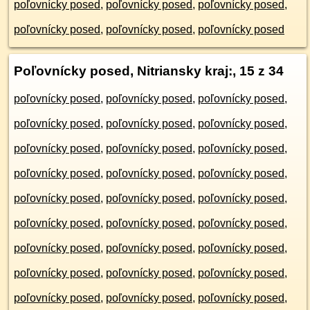
poľovnícky posed
,
poľovnícky posed
,
poľovnícky posed
,
poľovnícky posed
,
poľovnícky posed
,
poľovnícky posed
Poľovnícky posed, Nitriansky kraj:
, 15 z 34
poľovnícky posed
,
poľovnícky posed
,
poľovnícky posed
,
poľovnícky posed
,
poľovnícky posed
,
poľovnícky posed
,
poľovnícky posed
,
poľovnícky posed
,
poľovnícky posed
,
poľovnícky posed
,
poľovnícky posed
,
poľovnícky posed
,
poľovnícky posed
,
poľovnícky posed
,
poľovnícky posed
,
poľovnícky posed
,
poľovnícky posed
,
poľovnícky posed
,
poľovnícky posed
,
poľovnícky posed
,
poľovnícky posed
,
poľovnícky posed
,
poľovnícky posed
,
poľovnícky posed
,
poľovnícky posed
,
poľovnícky posed
,
poľovnícky posed
,