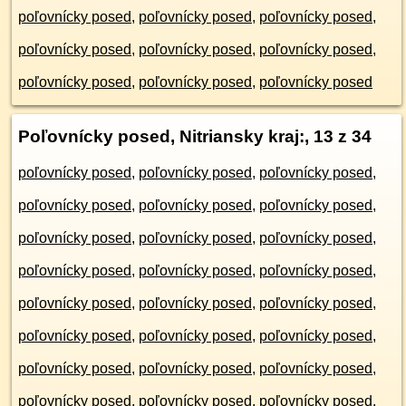
poľovnícky posed
,
poľovnícky posed
,
poľovnícky posed
,
poľovnícky posed
,
poľovnícky posed
,
poľovnícky posed
,
poľovnícky posed
,
poľovnícky posed
,
poľovnícky posed
Poľovnícky posed, Nitriansky kraj:
, 13 z 34
poľovnícky posed
,
poľovnícky posed
,
poľovnícky posed
,
poľovnícky posed
,
poľovnícky posed
,
poľovnícky posed
,
poľovnícky posed
,
poľovnícky posed
,
poľovnícky posed
,
poľovnícky posed
,
poľovnícky posed
,
poľovnícky posed
,
poľovnícky posed
,
poľovnícky posed
,
poľovnícky posed
,
poľovnícky posed
,
poľovnícky posed
,
poľovnícky posed
,
poľovnícky posed
,
poľovnícky posed
,
poľovnícky posed
,
poľovnícky posed
,
poľovnícky posed
,
poľovnícky posed
,