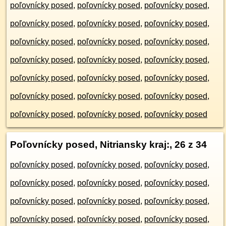
poľovnícky posed
,
poľovnícky posed
,
poľovnícky posed
,
poľovnícky posed
,
poľovnícky posed
,
poľovnícky posed
,
poľovnícky posed
,
poľovnícky posed
,
poľovnícky posed
,
poľovnícky posed
,
poľovnícky posed
,
poľovnícky posed
,
poľovnícky posed
,
poľovnícky posed
,
poľovnícky posed
,
poľovnícky posed
,
poľovnícky posed
,
poľovnícky posed
,
poľovnícky posed
,
poľovnícky posed
,
poľovnícky posed
Poľovnícky posed, Nitriansky kraj:
, 26 z 34
poľovnícky posed
,
poľovnícky posed
,
poľovnícky posed
,
poľovnícky posed
,
poľovnícky posed
,
poľovnícky posed
,
poľovnícky posed
,
poľovnícky posed
,
poľovnícky posed
,
poľovnícky posed
,
poľovnícky posed
,
poľovnícky posed
,